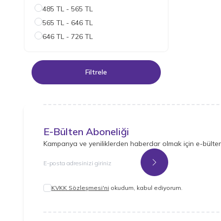
485 TL - 565 TL
565 TL - 646 TL
646 TL - 726 TL
Filtrele
E-Bülten Aboneliği
Kampanya ve yeniliklerden haberdar olmak için e-bülte
Kayıt Ol
KVKK Sözleşmesi'ni
okudum, kabul ediyorum.