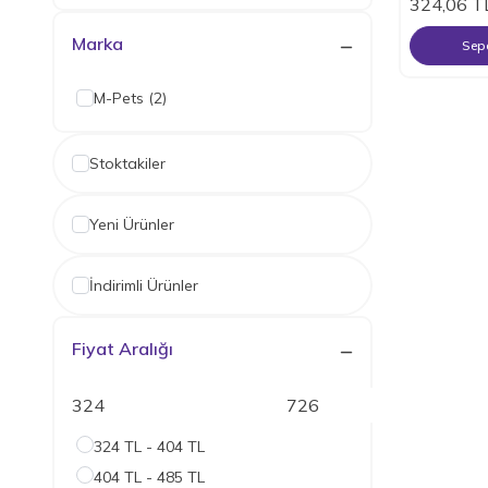
324,06
T
Marka
Sepe
M-Pets
(2)
Stoktakiler
Yeni Ürünler
İndirimli Ürünler
Fiyat Aralığı
324 TL - 404 TL
404 TL - 485 TL