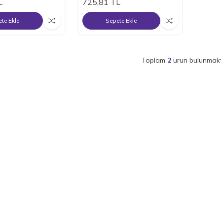
L
725,81
TL
te Ekle
Sepete Ekle
Toplam
2
ürün bulunmakt