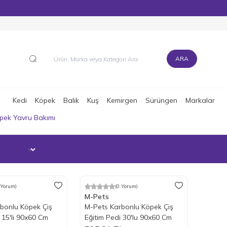
Merhaba Hoş Geldiniz!
ARA
Kedi
Köpek
Balık
Kuş
Kemirgen
Sürüngen
Markalar
pek Yavru Bakımı
 Yorum)
(0 Yorum)
M-Pets
bonlu Köpek Çiş
M-Pets Karbonlu Köpek Çiş
 15'li 90x60 Cm
Eğitim Pedi 30'lu 90x60 Cm