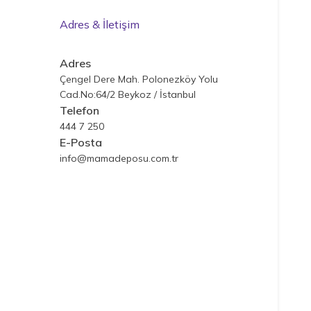
Adres & İletişim
Adres
Çengel Dere Mah. Polonezköy Yolu
Cad.No:64/2 Beykoz / İstanbul
Telefon
444 7 250
E-Posta
info@mamadeposu.com.tr