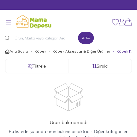
Merhaba Hoş Geldiniz!
Favorilerim
Hesabım
ARA
Ana Sayfa
Köpek
Köpek Aksesuar & Diğer Ürünler
Köpek Kapı
Filtrele
Sırala
Ürün bulunamadı
Bu listede şu anda ürün bulunmamaktadır. Diğer kategorileri