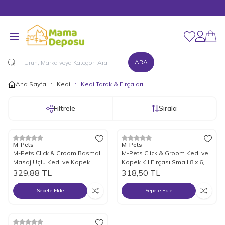
Merhaba Hoş Geldiniz!
Favorilerim
Hesabım
ARA
Ana Sayfa
Kedi
Kedi Tarak & Fırçaları
Filtrele
Sırala
M-Pets
M-Pets
M-Pets Click & Groom Basmalı
M-Pets Click & Groom Kedi ve
Masaj Uçlu Kedi ve Köpek
Köpek Kıl Fırçası Small 8 x 6,5
Fırçası Small 8 x 6,5 x 5 cm
x 5 cm
329,88
TL
318,50
TL
Sepete Ekle
Sepete Ekle