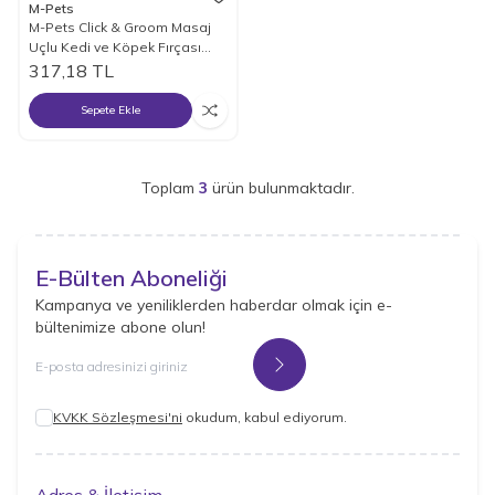
M-Pets
M-Pets Click & Groom Masaj
Uçlu Kedi ve Köpek Fırçası
Small 8 x 6,5 x 5 cm
317,18
TL
Sepete Ekle
Toplam
3
ürün bulunmaktadır.
E-Bülten Aboneliği
Kampanya ve yeniliklerden haberdar olmak için e-
bültenimize abone olun!
Kayıt Ol
KVKK Sözleşmesi'ni
okudum, kabul ediyorum.