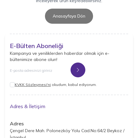
inceleyerek ürün keşfedebilirsiniz.
Anasayfaya Dön
E-Bülten Aboneliği
Kampanya ve yeniliklerden haberdar olmak için e-
bültenimize abone olun!
Kayıt Ol
KVKK Sözleşmesi'ni
okudum, kabul ediyorum.
Adres & İletişim
Adres
Çengel Dere Mah. Polonezköy Yolu Cad.No:64/2 Beykoz /
İstanbul