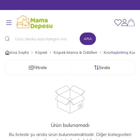
Merhaba Hoş Geldiniz!
Favorilerim
Hesabım
ARA
Ana Sayfa
Köpek
Köpek Mama & Ödülleri
Kısırlaştırılmış Ku
Filtrele
Sırala
Ürün bulunamadı
Bu listede şu anda ürün bulunmamaktadır. Diğer kategorileri