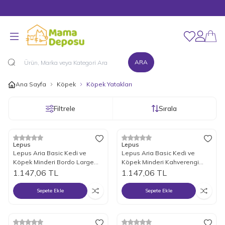
Merhaba Hoş Geldiniz!
Favorilerim
Hesabım
ARA
Ana Sayfa
Köpek
Köpek Yatakları
Filtrele
Sırala
Lepus
Lepus
Lepus Aria Basic Kedi ve
Lepus Aria Basic Kedi ve
Köpek Minderi Bordo Large
Köpek Minderi Kahverengi
70x100x13 Cm
Large 70x100x13 Cm
1.147,06
TL
1.147,06
TL
Sepete Ekle
Sepete Ekle