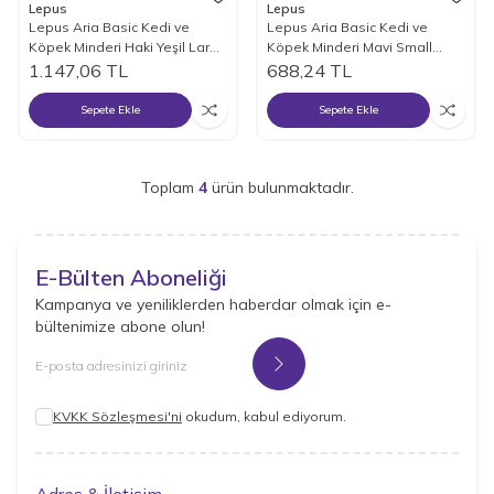
Lepus
Lepus
Lepus Aria Basic Kedi ve
Lepus Aria Basic Kedi ve
Köpek Minderi Haki Yeşil Large
Köpek Minderi Mavi Small
70x100x13 Cm
50x65x13 Cm
1.147,06
TL
688,24
TL
Sepete Ekle
Sepete Ekle
Toplam
4
ürün bulunmaktadır.
E-Bülten Aboneliği
Kampanya ve yeniliklerden haberdar olmak için e-
bültenimize abone olun!
Kayıt Ol
KVKK Sözleşmesi'ni
okudum, kabul ediyorum.